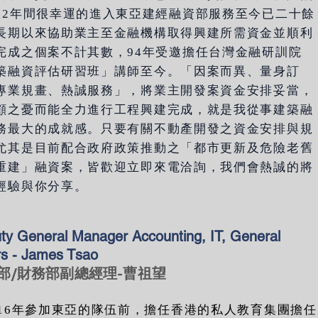
82年間很幸運的進入東亞建經融資部服務至今已二十餘
長期以來協助業主至金融機構取得興建所需資金並順利
完成之個案不計其數，94年受邀擔任台灣金融研訓院
築融資評估研習班」講師至今。「因案而異、量身訂
專業規畫、熱誠服務」，將業主開發案資金安排妥當，
顧之憂而能全力進行工程興建完成，就是我從事建築融
務最大的成就感。只要有關不動產開發之資金安排與規
尤其是目前配合政府政策推動之「都市更新及危險老舊
重建」融資案，皆歡迎立即來電洽詢，我們會熱誠的將
經驗與你分享。
ty General Manager Accounting, IT, General
irs - James Tsao
部/財務部副總經理-曹祖望
016年參加東亞的隊伍前，擔任香港的私人教育集團擔任