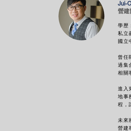
Jui-
營建
學歷
私立
國立
曾任
過集
相關
進入
地事
程，
未來
營建