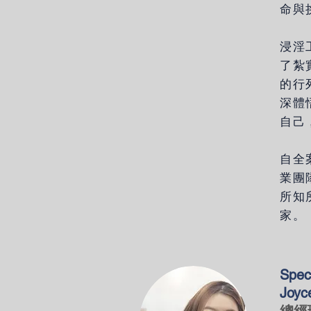
命與
浸淫
了紮
的行
深體
自己
自全
業團
所知
家。
Spec
Joyc