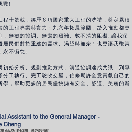
挑戰!
工程十餘載，經歷多項國家重大工程的洗禮，奠定累積
實的工程專業與實力；九六年拓展範圍，踏入推動都更
列，無數的協調、無盡的艱難、數不清的阻礙..讓我深
悟居民們對於重建的需求、渴望與無奈！也更讓我鞭策
，永不懈怠。
案初始分析、規劃推動方式、溝通協調達成共識，到專
隊分工執行、完工驗收交屋，伯修期許全意貢獻自己的
所學，幫助更多的居民儘快擁有安全、舒適、美麗的新
ial Assistant to the General Manager -
e Cheng