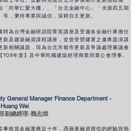
築碩士學位。曾參與完成台北市多個都市更新指標個
如「尚華仁愛大樓」、「台北金融中心」「水源四五期
」等，秉持專業與誠信，深耕自主更新。
獲聘為台灣金融研訓院菁英講座及受邀各金融行庫擔任
更新及建築融資課程講座，並曾受營建署之邀專題演講
更新相關議題，現為台北市都市更新及爭議處理審議會
【109年度】及中華民國建築經理商業同業公會理事。
ty General Manager Finance Department -
-Huang Wei
部副總經理-魏志煌
從事租賃金融業務近十年，憑藉著融資授信的經驗與熱