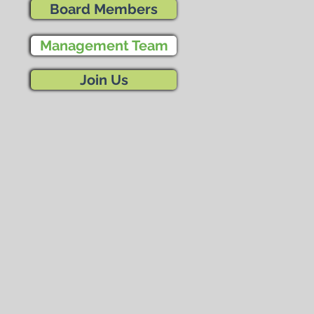
Board Members
Management Team
Join Us