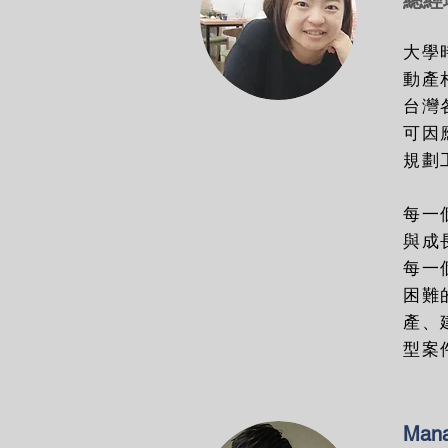
總經
大學
動產
台灣
可因
規劃
每一
與成
每一
困難
產、
型案
Mana