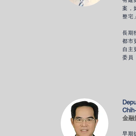
有建
案，
整宅
長期
都市
自主
委員
Depu
Chih
金融
早期