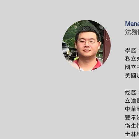
Mana
法務
學歷
私立
國立
美國
經歷
立達
中華
豐泰
衛生
士林