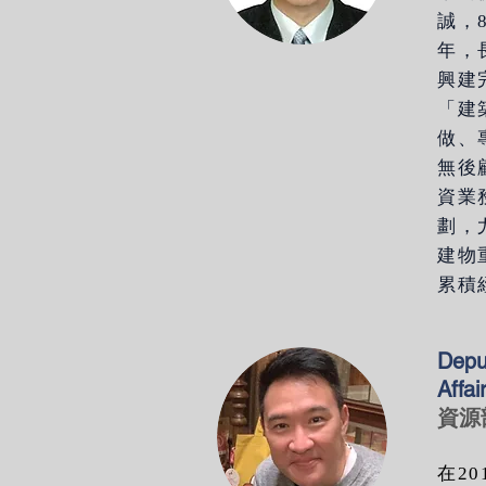
誠，
年，
興建
「建
做、
無後
資業
劃，
建物
累積
Depu
Affa
資源
在2