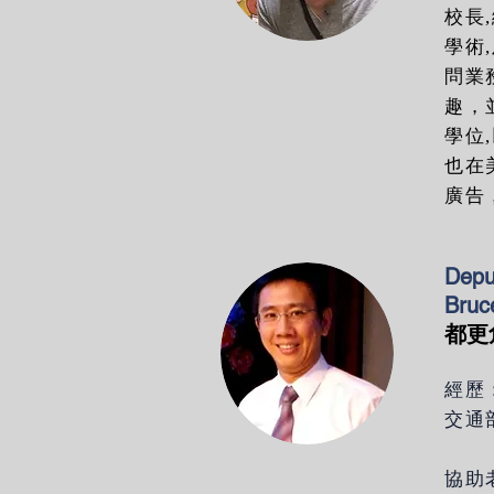
校長
學術
問業
趣，
學位
也在
廣告
Depu
Bruc
都更
經歷
交通
協助