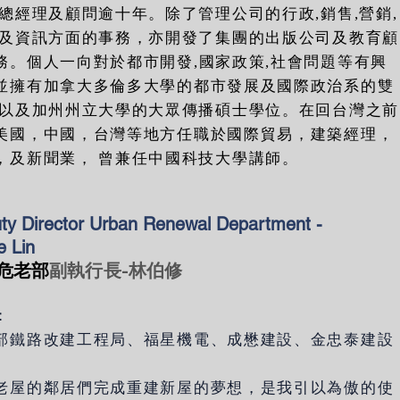
,總經理及顧問逾十年。除了管理公司的行政,銷售,營銷,
,及資訊方面的事務，亦開發了集團的出版公司及教育顧
務。個人一向對於都市開發,國家政策,社會問題等有興
並擁有加拿大多倫多大學的都市發展及國際政治系的雙
,以及加州州立大學的大眾傳播碩士學位。在回台灣之前
美國，中國，台灣等地方任職於國際貿易，建築經理，
，及新聞業， 曾兼任中國科技大學講師。
ty Director Urban Renewal Department -
e Lin
危老部
副執行長-林伯修
：
部鐵路改建工程局、福星機電、成懋建設、金忠泰建設
老屋的鄰居們完成重建新屋的夢想，是我引以為傲的使